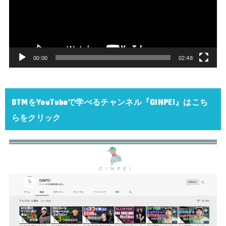
レ
ー
ヤ
ー
00:00
02:48
DTMをYouTubeで学べるチャンネル『GINPEI』はこち
らをクリック