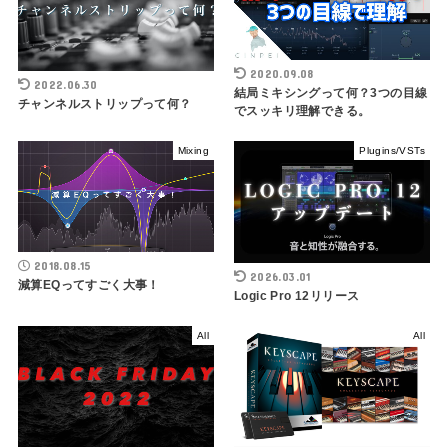
2020.09.08
2022.06.30
結局ミキシングって何？3つの目線
チャンネルストリップって何？
でスッキリ理解できる。
Mixing
Plugins/VSTs
2018.08.15
2026.03.01
減算EQってすごく大事！
Logic Pro 12リリース
All
All